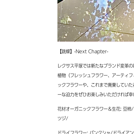
【跳蝶】-Next Chapter-
レクサス平塚では新たなブランド変革の
植物（フレッシュフラワー、アーティフ
ックフラワーや、これまで廃棄していた
ーな迫力をぜひお楽しみいただければ幸
花材オーガニックフラワー＆生花: 豆柿/
ツジ/
ドライフラワー: バンクシャ/ドライア