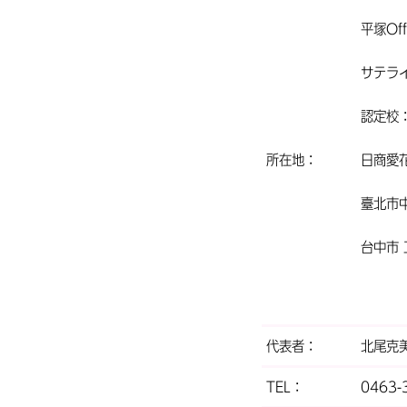
平塚Of
サテライ
認定校
所在地：
日商愛
臺北市中
台中市 
代表者：
北尾克
TEL：
0463-