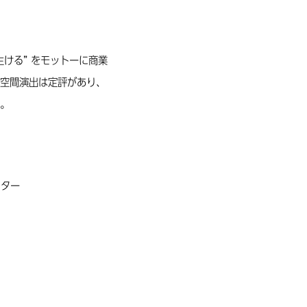
ける” をモットーに商業
空間演出は定評があり、
。
クター