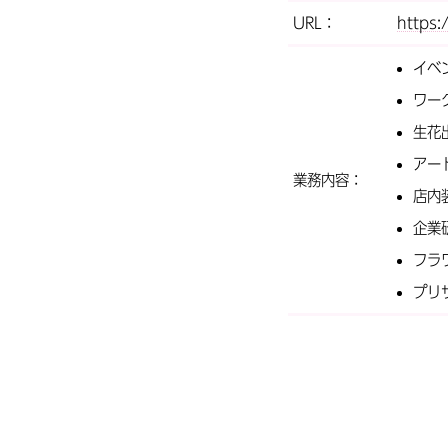
URL：
https:/
イベ
ワー
生花
アー
業務内容：
店内
企業
フラ
プリ