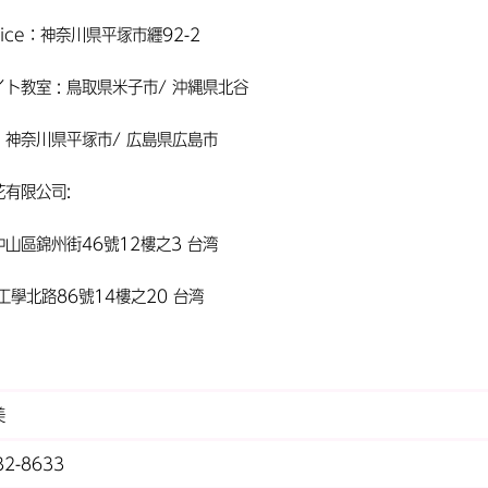
fice：神奈川県平塚市纒92-2
ト教室 : 鳥取県米子市/ 沖縄県北谷
：神奈川県平塚市/ 広島県広島市
花有限公司:
山區錦州街46號12樓之3 台湾
工學北路86號14樓之20 台湾
美
32-8633