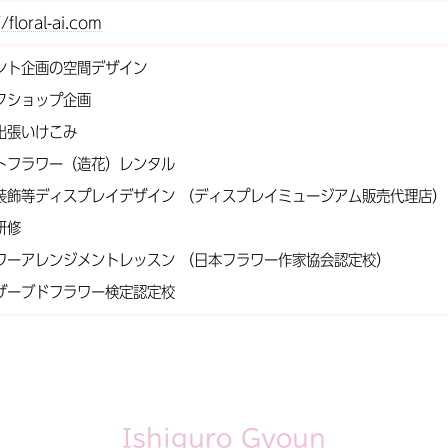
/floral-ai.com
ント企画の空間デザイン
クショップ企画
出張いけこみ
トフラワー（造花）レンタル
装飾等ディスプレイデザイン （ディスプレイミュージアム販売代理店）
研修
ワーアレンジメントレッスン （日本フラワー作家協会認定校）
ザーブドフラワー検定認定校
Ishiguro Gyoun